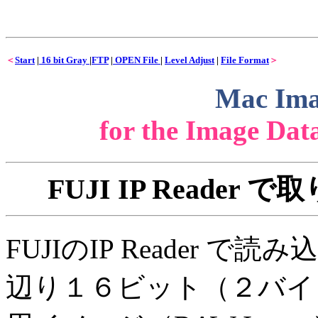
＜
Start
|
16 bit Gray
|
FTP
|
OPEN File
|
Level Adjust
|
File Format
＞
Mac Ima
for the Image Dat
FUJI IP Reade
FUJIのIP Reader
辺り１６ビット（２バイト）1