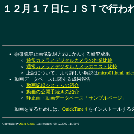
１２月１７日にＪＳＴで行わ
顕微鏡静止画像記録方式にかんする研究成果
通常カメラとデジタルカメラの作業比較
通常カメラとデジタルカメラのコスト比較
上記について、より詳しい解説は
micro01.html
,
micr
動画データベースに関する成果報告
動画記録システムの紹介
動画の公開手続きの紹介
静止画・動画データベース「サンプルページ」
動画を見るためには、
QuickTime 4
をインストールする
Copyright by
Akira Kihara
,
Last changes:
09/12/2002 11:16:46